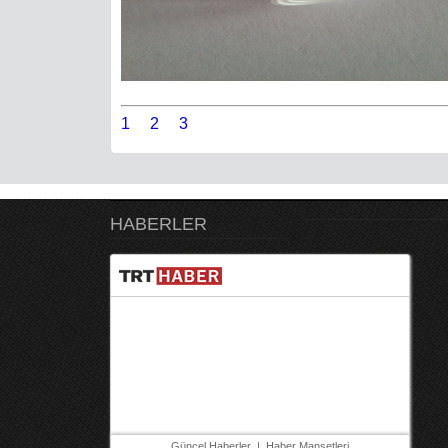
1
2
3
HABERLER
Güncel Haberler
|
Haber Mansetleri